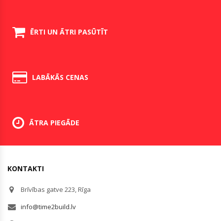
ĒRTI UN ĀTRI PASŪTĪT
LABĀKĀS CENAS
ĀTRA PIEGĀDE
KONTAKTI
Brīvības gatve 223, Rīga
info@time2build.lv