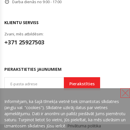
Darba dienās no 9:00 - 17:00
KLIENTU SERVISS
Zvani, mēs atbildēsim:
+371 25927503
PIERAKSTIETIES JAUNUMIEM
Pierakstīties
Informējam, ka šajā tīmekļa vietnē tiek izmantotas sīkdatnes
(angļu val. "cookies"). Sīkdatne uzkrāj datus par vietnes
apmeklējumu. Dati ir anonīmi un palīdz piedāvāt Jums piemērotu
saturu. Turpinot lietot šo vietni, Jūs piekrītat, ka mēs uzkrāsim un
izmantosim sīkdatnes Jūsu ierīcē.
Privātuma politika