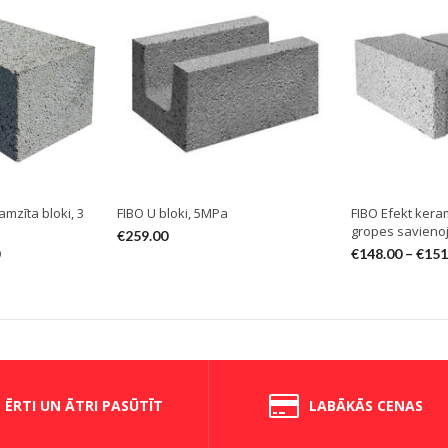
mzīta bloki, 3
FIBO U bloki, 5MPa
FIBO Efekt keram
gropes savieno
€
259.00
€
148.00
–
€
151
ĒRTI UN ĀTRI PASŪTĪT
LABĀKĀS CENAS