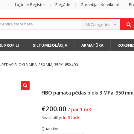
Login or Register
Piegāde
Garantijas Noteikumi
Pr
All Categories
S, PROFILI
SILTUMIZOLĀCIJA
ARMATŪRA
KOKSNE
 PĒDAS BLOKI 3 MPA, 350 MM, 350X185X490
FIBO pamata pēdas bloki 3 MPa, 350 mm
€
200.00
/ par 1 m3
In Stock
Availability:
Quantity: