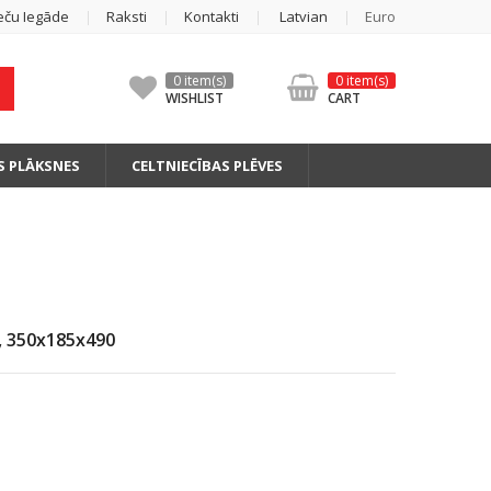
eču Iegāde
Raksti
Kontakti
Latvian
Euro
0 item(s)
0 item(s)
WISHLIST
CART
S PLĀKSNES
CELTNIECĪBAS PLĒVES
, 350x185x490