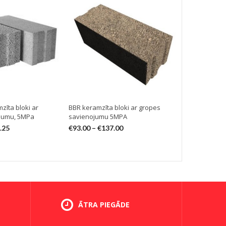
zīta bloki ar
BBR keramzīta bloki ar gropes
BBR keramzīt
jumu, 5MPa
savienojumu 5MPA
€
129.90
–
€
.25
€
93.00
–
€
137.00
ĀTRA PIEGĀDE