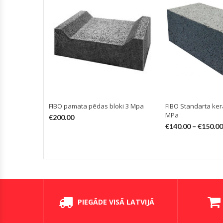
FIBO pamata pēdas bloki 3 Mpa
FIBO Standarta kera
MPa
€
200.00
€
140.00
–
€
150.00
PIEGĀDE VISĀ LATVIJĀ