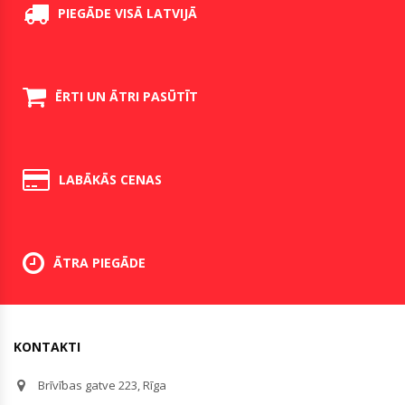
PIEGĀDE VISĀ LATVIJĀ
ĒRTI UN ĀTRI PASŪTĪT
LABĀKĀS CENAS
ĀTRA PIEGĀDE
KONTAKTI
Brīvības gatve 223, Rīga