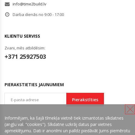
info@time2build.lv
Darba dienās no 9:00 - 17:00
KLIENTU SERVISS
Zvani, mēs atbildēsim:
+371 25927503
PIERAKSTIETIES JAUNUMIEM
Pierakstīties
Informējam, ka šajā tīmekļa vietnē tiek izmantotas sīkdatnes
(angļu val. "cookies"). Sīkdatne uzkrāj datus par vietnes
apmeklējumu. Dati ir anonīmi un palīdz piedāvāt Jums piemērotu