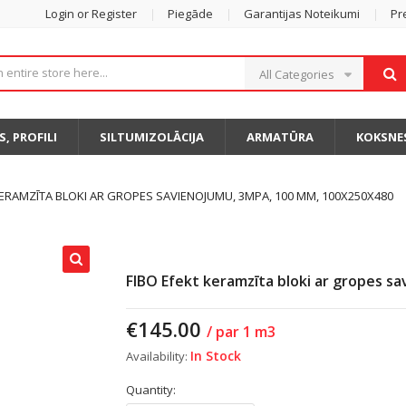
Login or Register
Piegāde
Garantijas Noteikumi
Pr
All Categories
S, PROFILI
SILTUMIZOLĀCIJA
ARMATŪRA
KOKSNE
KERAMZĪTA BLOKI AR GROPES SAVIENOJUMU, 3MPA, 100 MM, 100X250X480
FIBO Efekt keramzīta bloki ar gropes 
€
145.00
/ par 1 m3
In Stock
Availability:
Quantity: