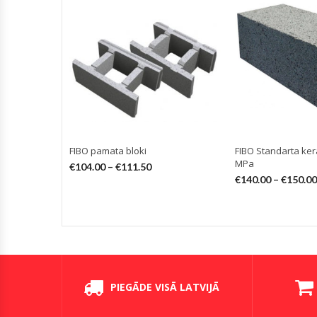
FIBO pamata bloki
FIBO Standarta kera
MPa
€
104.00
–
€
111.50
€
140.00
–
€
150.00
PIEGĀDE VISĀ LATVIJĀ