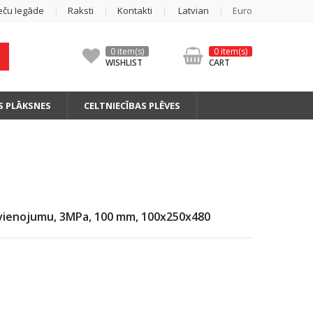
eču Iegāde
Raksti
Kontakti
Latvian
Euro
0 item(s)
0 item(s)
WISHLIST
CART
S PLĀKSNES
CELTNIECĪBAS PLĒVES
savienojumu, 3MPa, 100 mm, 100x250x480