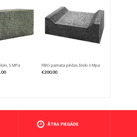
loki, 5 MPa
FIBO pamata pēdas bloki 3 Mpa
FIBO Efekt ke
gropes savi
.00
€
200.00
€
148.00
–
€
ĀTRA PIEGĀDE