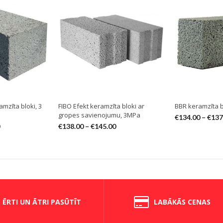
mzīta bloki, 3
FIBO Efekt keramzīta bloki ar
BBR keramzīta b
gropes savienojumu, 3MPa
€
134.00
–
€
137
€
138.00
–
€
145.00
ĒRTI UN ĀTRI PASŪTĪT
LABĀKĀS CENAS