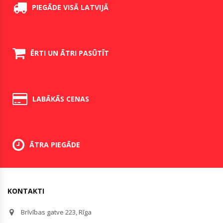
PIEGĀDE VISĀ LATVIJĀ
ĒRTI UN ĀTRI PASŪTĪT
LABĀKĀS CENAS
ĀTRA PIEGĀDE
KONTAKTI
Brīvības gatve 223, Rīga