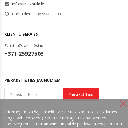
info@time2build.lv
Darba dienās no 9:00 - 17:00
KLIENTU SERVISS
Zvani, mēs atbildēsim:
+371 25927503
PIERAKSTIETIES JAUNUMIEM
Pierakstīties
Informējam, ka šajā tīmekļa vietnē tiek izmantotas sīkdatnes
(angļu val. "cookies"). Sīkdatne uzkrāj datus par vietnes
apmeklējumu. Dati ir anonīmi un palīdz piedāvāt Jums piemērotu