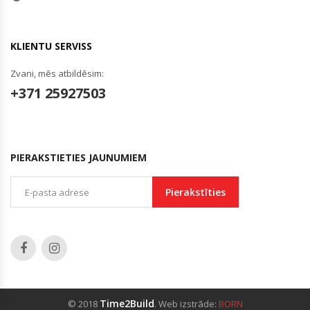
KLIENTU SERVISS
Zvani, mēs atbildēsim:
+371 25927503
PIERAKSTIETIES JAUNUMIEM
Pierakstīties
Time2Build
© 2018
. Web izstrāde:
BORN