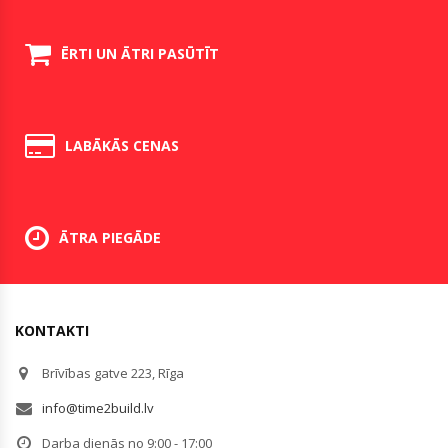
ĒRTI UN ĀTRI PASŪTĪT
LABĀKĀS CENAS
ĀTRA PIEGĀDE
KONTAKTI
Brīvības gatve 223, Rīga
info@time2build.lv
Darba dienās no 9:00 - 17:00