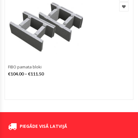
FIBO pamata bloki
€
104.00
–
€
111.50
PIEGĀDE VISĀ LATVIJĀ