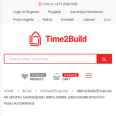
Hotline:
+371 25927503
Login or Register
Piegāde
Garantijas Noteikumi
Dakstiņš
Gāzbetona Bloki
Reģipsis
Akmens Vate
Armatūra
Durelis
Difūzijas Membrānas
Preču Iegāde
Raksti
Kontakti
Latvian
Euro
Metāla Jumti
Keramzīta Bloki
Lentas
Beramā Vate
Armatūras Sieti
Finiera Saplāksnis
Ģeomembrānas
Bezazbesta Šīferis
Mūrjava / Bloku Līmes
Profilu Stiprinājumi
Ekstrudētais Putuplasts
Betonēšanas Piederumi (distanceri,
OSB
Plēves
Vadulas U.c)
Pārsedzes
Reģipša Profili
Fasādes Vate
Pretvēja Plēves
Stūri, Šinas, Vadula
Minerālvate
Savienošanas Lentas
0 item(s)
0 item(s)
WISHLIST
CART
Putuplasts
HOME
BLOKI
KERAMZĪTA BLOKI
BBR KERAMZĪTA BLOKI
AR GROPES SAVIENOJUMU 3MPA 200MM, 200X250X480 (PASŪTOT
PILNU AUTOKRAVU)