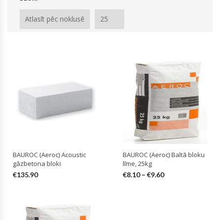
BAUROC (Aeroc) Acoustic
BAUROC (Aeroc) Baltā bloku
gāzbetona bloki
līme, 25kg
€
135.90
€
8.10
–
€
9.60