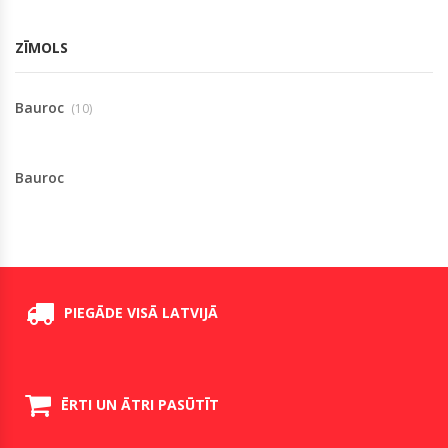
ZĪMOLS
Bauroc
(10)
Bauroc
PIEGĀDE VISĀ LATVIJĀ
ĒRTI UN ĀTRI PASŪTĪT