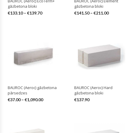
BAUROC (Aeroc) EcoTerm+
BAUROC (Aeroc) Element
gāzbetona bloki
gāzbetona bloki
€
133.10
–
€
139.70
€
141.50
–
€
211.00
BAUROC (Aeroc) gāzbetona
BAUROC (Aeroc) Hard
pārsedzes
gāzbetona bloki
€
37.00
–
€
1,090.00
€
137.90