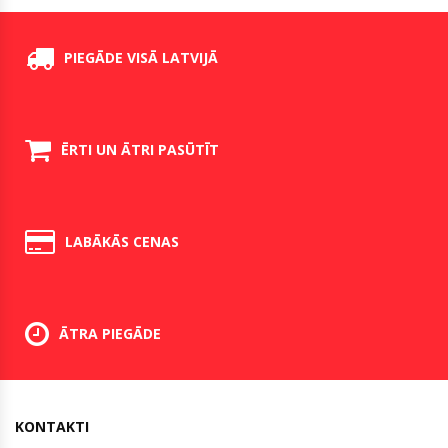
PIEGĀDE VISĀ LATVIJĀ
ĒRTI UN ĀTRI PASŪTĪT
LABĀKĀS CENAS
ĀTRA PIEGĀDE
KONTAKTI