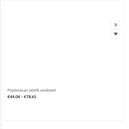
Plastmasas stūrīši veidņiem
€
44.04
–
€
78.65