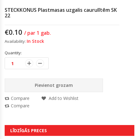
STECKKONUS Plastmasas uzgalis caurulītēm SK
22
€
0.10
/ par 1 gab.
In Stock
Availability:
Quantity:
Pievienot grozam
Compare
Add to Wishlist
Compare
LĪDZĪGĀS PRECES