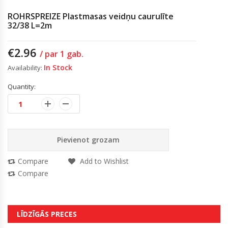
ROHRSPREIZE Plastmasas veidņu caurulīte
32/38 L=2m
€
2.96
/ par 1 gab.
In Stock
Availability:
Quantity:
Pievienot grozam
Compare
Add to Wishlist
Compare
LĪDZĪGĀS PRECES