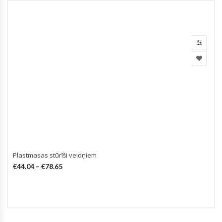
Plastmasas stūrīši veidņiem
€
44.04
–
€
78.65