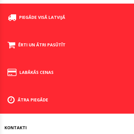
PIEGĀDE VISĀ LATVIJĀ
ĒRTI UN ĀTRI PASŪTĪT
LABĀKĀS CENAS
ĀTRA PIEGĀDE
KONTAKTI