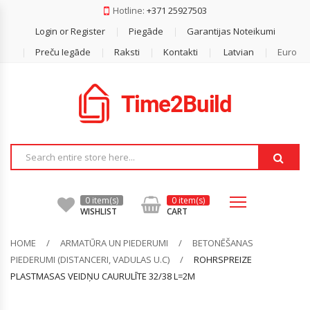
Hotline:
+371 25927503
Login or Register
Piegāde
Garantijas Noteikumi
Dakstiņš
Gāzbetona Bloki
Reģipsis
Akmens Vate
Armatūra
Durelis
Difūzijas Membrānas
Preču Iegāde
Raksti
Kontakti
Latvian
Euro
Metāla Jumti
Keramzīta Bloki
Lentas
Beramā Vate
Armatūras Sieti
Finiera Saplāksnis
Ģeomembrānas
Bezazbesta Šīferis
Mūrjava / Bloku Līmes
Profilu Stiprinājumi
Ekstrudētais Putuplasts
Betonēšanas Piederumi (distanceri,
OSB
Plēves
Vadulas U.c)
Pārsedzes
Reģipša Profili
Fasādes Vate
Pretvēja Plēves
Stūri, Šinas, Vadula
Minerālvate
Savienošanas Lentas
0 item(s)
0 item(s)
WISHLIST
CART
Putuplasts
HOME
ARMATŪRA UN PIEDERUMI
BETONĒŠANAS
PIEDERUMI (DISTANCERI, VADULAS U.C)
ROHRSPREIZE
PLASTMASAS VEIDŅU CAURULĪTE 32/38 L=2M